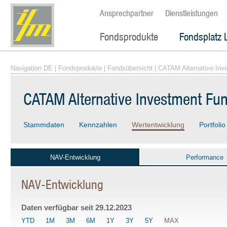
Ansprechpartner
Dienstleistungen
Fondsprodukte
Fondsplatz 
Navigation DE
|
Fondsprodukte
|
Fondsübersicht
| CATAM Alternative Inv
CATAM Alternative Investment Fu
Stammdaten
Kennzahlen
Wertentwicklung
Portfolio
NAV-Entwicklung
Performance
NAV-Entwicklung
Daten verfügbar seit
29.12.2023
YTD
1M
3M
6M
1Y
3Y
5Y
MAX