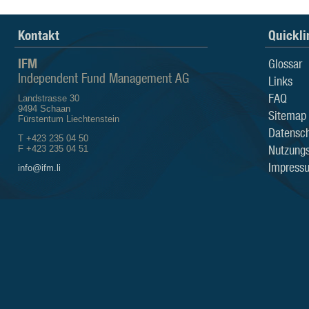
Kontakt
Quickli
IFM
Glossar
Independent Fund Management AG
Links
FAQ
Landstrasse 30
9494 Schaan
Sitemap
Fürstentum Liechtenstein
Datensch
T +423 235 04 50
Nutzung
F +423 235 04 51
Impress
info@ifm.li