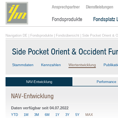
Ansprechpartner
Dienstleistungen
Fondsprodukte
Fondsplatz 
Navigation DE
|
Fondsprodukte
|
Fondsübersicht
| Side Pocket Orient & 
Side Pocket Orient & Occident F
Stammdaten
Kennzahlen
Wertentwicklung
Publikat
NAV-Entwicklung
Performance
NAV-Entwicklung
Daten verfügbar seit
04.07.2022
YTD
1M
3M
6M
1Y
3Y
5Y
MAX