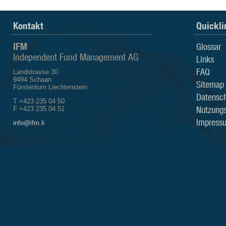
Kontakt
Quickli
IFM
Glossar
Independent Fund Management AG
Links
FAQ
Landstrasse 30
9494 Schaan
Sitemap
Fürstentum Liechtenstein
Datensch
T +423 235 04 50
Nutzung
F +423 235 04 51
Impress
info@ifm.li