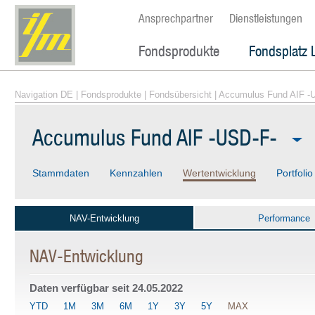
Ansprechpartner
Dienstleistungen
Fondsprodukte
Fondsplatz 
Navigation DE
|
Fondsprodukte
|
Fondsübersicht
| Accumulus Fund AIF -
Accumulus Fund AIF -USD-F-
Stammdaten
Kennzahlen
Wertentwicklung
Portfolio
NAV-Entwicklung
Performance
NAV-Entwicklung
Daten verfügbar seit
24.05.2022
YTD
1M
3M
6M
1Y
3Y
5Y
MAX