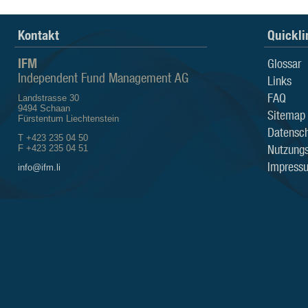
Kontakt
Quickli
IFM
Glossar
Independent Fund Management AG
Links
FAQ
Landstrasse 30
9494 Schaan
Sitemap
Fürstentum Liechtenstein
Datensch
T +423 235 04 50
Nutzung
F +423 235 04 51
Impress
info@ifm.li