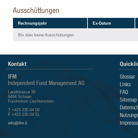
Ausschüttungen
Rechnungsjahr
Ex-Datum
Bis dato keine Ausschüttungen.
Kontakt
Quickli
IFM
Glossar
Independent Fund Management AG
Links
FAQ
Landstrasse 30
9494 Schaan
Sitemap
Fürstentum Liechtenstein
Datensch
T +423 235 04 50
Nutzung
F +423 235 04 51
Impress
info@ifm.li