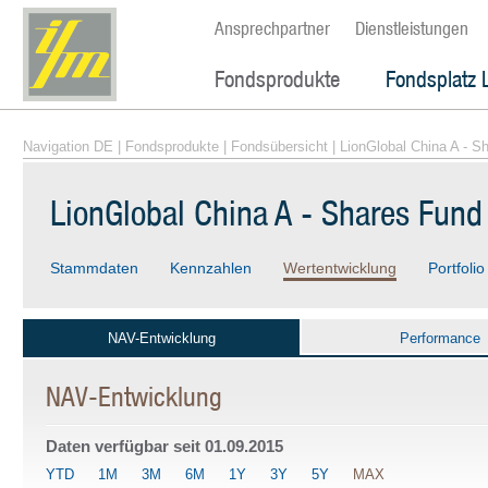
Ansprechpartner
Dienstleistungen
Fondsprodukte
Fondsplatz 
Navigation DE
|
Fondsprodukte
|
Fondsübersicht
| LionGlobal China A - 
LionGlobal China A - Shares Fun
Stammdaten
Kennzahlen
Wertentwicklung
Portfolio
NAV-Entwicklung
Performance
NAV-Entwicklung
Daten verfügbar seit
01.09.2015
YTD
1M
3M
6M
1Y
3Y
5Y
MAX