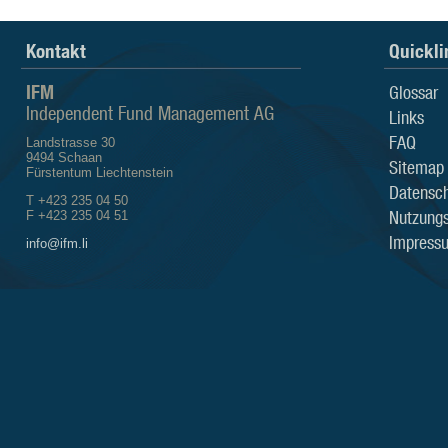
Kontakt
Quickli
IFM
Glossar
Independent Fund Management AG
Links
FAQ
Landstrasse 30
9494 Schaan
Sitemap
Fürstentum Liechtenstein
Datensch
T +423 235 04 50
Nutzung
F +423 235 04 51
Impress
info@ifm.li