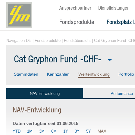
Ansprechpartner
Dienstleistungen
Fondsprodukte
Fondsplatz 
Navigation DE
|
Fondsprodukte
|
Fondsübersicht
| Cat Gryphon Fund -CH
Cat Gryphon Fund -CHF-
Stammdaten
Kennzahlen
Wertentwicklung
Portfolio
NAV-Entwicklung
Performance
NAV-Entwicklung
Daten verfügbar seit
01.06.2015
YTD
1M
3M
6M
1Y
3Y
5Y
MAX