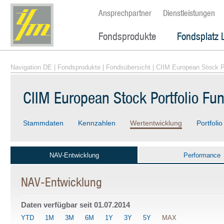
Ansprechpartner
Dienstleistungen
Fondsprodukte
Fondsplatz 
Navigation DE
|
Fondsprodukte
|
Fondsübersicht
| CIIM European Stock P
CIIM European Stock Portfolio Fu
Stammdaten
Kennzahlen
Wertentwicklung
Portfolio
NAV-Entwicklung
Performance
NAV-Entwicklung
Daten verfügbar seit
01.07.2014
YTD
1M
3M
6M
1Y
3Y
5Y
MAX