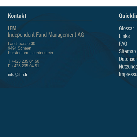
Kontakt
Quickli
IFM
Glossar
Independent Fund Management AG
Links
FAQ
Landstrasse 30
9494 Schaan
Sitemap
Fürstentum Liechtenstein
Datensch
T +423 235 04 50
Nutzung
F +423 235 04 51
Impress
info@ifm.li