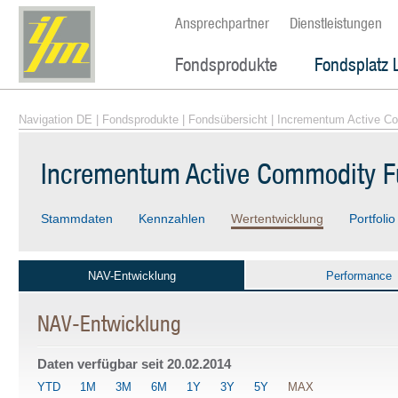
Ansprechpartner
Dienstleistungen
Fondsprodukte
Fondsplatz 
Navigation DE
|
Fondsprodukte
|
Fondsübersicht
| Incrementum Active C
Incrementum Active Commodity F
Stammdaten
Kennzahlen
Wertentwicklung
Portfolio
NAV-Entwicklung
Performance
NAV-Entwicklung
Daten verfügbar seit
20.02.2014
YTD
1M
3M
6M
1Y
3Y
5Y
MAX