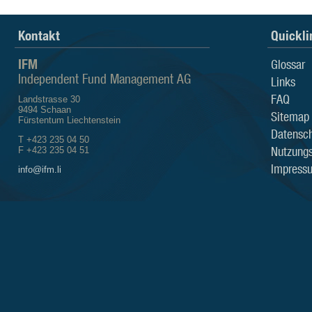
Kontakt
Quickli
IFM
Glossar
Independent Fund Management AG
Links
FAQ
Landstrasse 30
9494 Schaan
Sitemap
Fürstentum Liechtenstein
Datensch
T +423 235 04 50
Nutzung
F +423 235 04 51
Impress
info@ifm.li