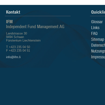
Kontakt
Quickli
IFM
Glossar
Independent Fund Management AG
Links
FAQ
Landstrasse 30
9494 Schaan
Sitemap
Fürstentum Liechtenstein
Datensch
T +423 235 04 50
Nutzung
F +423 235 04 51
Impress
info@ifm.li