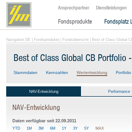
Ansprechpartner
Dienstleistungen
Fondsprodukte
Fondsplatz 
Navigation DE
|
Fondsprodukte
|
Fondsübersicht
| Best of Class Global CB
Best of Class Global CB Portfolio 
Stammdaten
Kennzahlen
Wertentwicklung
Portfolio
NAV-Entwicklung
Performance
NAV-Entwicklung
Daten verfügbar seit
22.09.2011
YTD
1M
3M
6M
1Y
3Y
5Y
MAX