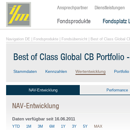
Ansprechpartner
Dienstleistungen
Fondsprodukte
Fondsplatz 
Navigation DE
|
Fondsprodukte
|
Fondsübersicht
| Best of Class Global C
Best of Class Global CB Portfolio
Stammdaten
Kennzahlen
Wertentwicklung
Portfolio
NAV-Entwicklung
Performance
NAV-Entwicklung
Daten verfügbar seit
16.06.2011
YTD
1M
3M
6M
1Y
3Y
5Y
MAX