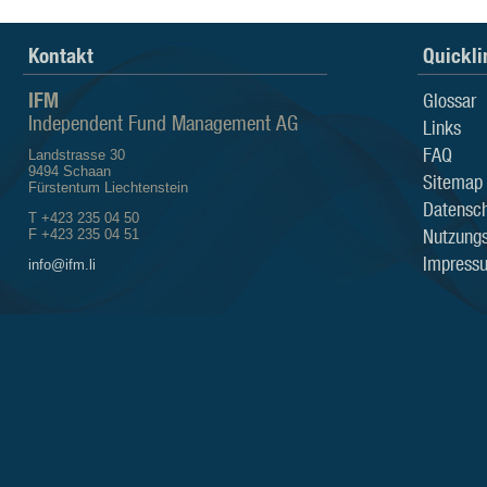
Kontakt
Quickli
IFM
Glossar
Independent Fund Management AG
Links
FAQ
Landstrasse 30
9494 Schaan
Sitemap
Fürstentum Liechtenstein
Datensch
T +423 235 04 50
Nutzung
F +423 235 04 51
Impress
info@ifm.li