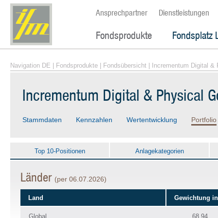
Ansprechpartner
Dienstleistungen
Fondsprodukte
Fondsplatz 
Navigation DE
|
Fondsprodukte
|
Fondsübersicht
| Incrementum Digital &
Incrementum Digital & Physical 
Stammdaten
Kennzahlen
Wertentwicklung
Portfolio
Top 10-Positionen
Anlagekategorien
Länder
(per 06.07.2026)
Land
Gewichtung i
Global
68.94