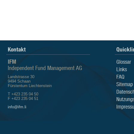
Kontakt
Quickli
IFM
Glossar
Independent Fund Management AG
Links
FAQ
Landstrasse 30
9494 Schaan
Sitemap
Fürstentum Liechtenstein
Datensch
T +423 235 04 50
Nutzung
F +423 235 04 51
Impress
info@ifm.li