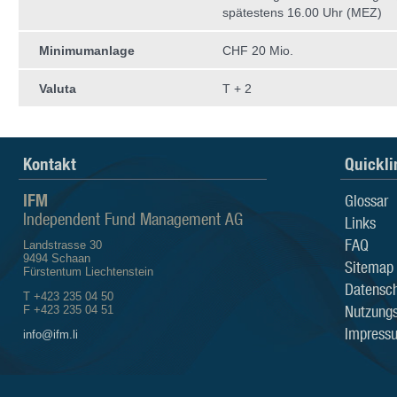
spätestens 16.00 Uhr (MEZ)
Minimumanlage
CHF 20 Mio.
Valuta
T + 2
Kontakt
Quickli
IFM
Glossar
Independent Fund Management AG
Links
FAQ
Landstrasse 30
9494 Schaan
Sitemap
Fürstentum Liechtenstein
Datensch
T +423 235 04 50
Nutzung
F +423 235 04 51
Impress
info@ifm.li