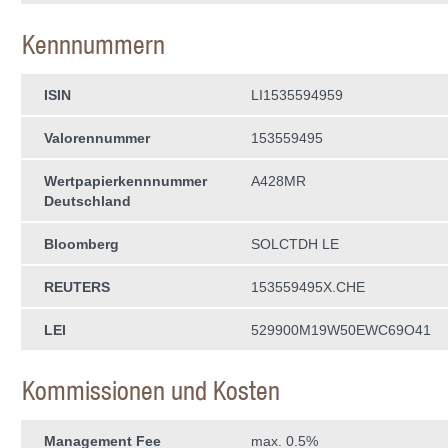
Kennnummern
ISIN
LI1535594959
Valorennummer
153559495
Wertpapierkenn­nummer
A428MR
Deutschland
Bloomberg
SOLCTDH LE
REUTERS
153559495X.CHE
LEI
529900M19W50EWC69O41
Kommissionen und Kosten
Management Fee
max. 0.5%