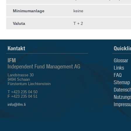
Minimumanlage
keine
Valuta
T + 2
Kontakt
Quickli
IFM
Glossar
Independent Fund Management AG
Links
FAQ
Landstrasse 30
9494 Schaan
Sitemap
Fürstentum Liechtenstein
Datensch
T +423 235 04 50
Nutzung
F +423 235 04 51
Impress
info@ifm.li