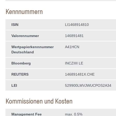
Kennnummern
ISIN
LI1468914810
Valorennummer
146891481
Wertpapierkenn­nummer
A41HCN
Deutschland
Bloomberg
INCZIIII LE
REUTERS
146891481X.CHE
LEI
529900LMVJWUCPOS2A34
Kommissionen und Kosten
Management Fee
max. 0.5%