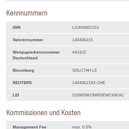
Kennnummern
ISIN
LI1404062153
Valorennummer
140406215
Wertpapierkenn­nummer
A418JZ
Deutschland
Bloomberg
SOLCTAH LE
REUTERS
140406215X.CHE
LEI
529900M19W50EWC69O41
Kommissionen und Kosten
Management Fee
max. 0.5%