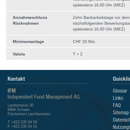
spätestens 16.00 Uhr (MEZ)
Annahmeschluss
Zehn Bankarbeitstage vor dem
Rücknahmen
nächstfolgenden Bewertungst
spätestens 16.00 Uhr (MEZ)
Minimumanlage
CHF 20 Mio.
Valuta
T + 2
Kontakt
Quickli
IFM
Glossar
Independent Fund Management AG
Links
FAQ
Landstrasse 30
9494 Schaan
Sitemap
Fürstentum Liechtenstein
Datensch
T +423 235 04 50
Nutzung
F +423 235 04 51