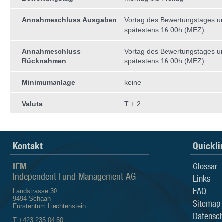
Annahmeschluss Ausgaben
Vortag des Bewertungstages 
spätestens 16.00h (MEZ)
Annahmeschluss
Vortag des Bewertungstages 
Rücknahmen
spätestens 16.00h (MEZ)
Minimumanlage
keine
Valuta
T + 2
Kontakt
Quickli
IFM
Glossar
Independent Fund Management AG
Links
FAQ
Landstrasse 30
9494 Schaan
Sitemap
Fürstentum Liechtenstein
Datensch
T +423 235 04 50