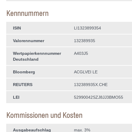
Kennnummern
ISIN
LI1323899354
Valorennummer
132389935
Wertpapierkenn­nummer
A403J5
Deutschland
Bloomberg
ACGLVEI LE
REUTERS
132389935X.CHE
LEI
52990042SZJ8JJ3BMO55
Kommissionen und Kosten
Ausgabeaufschlag
max. 3%