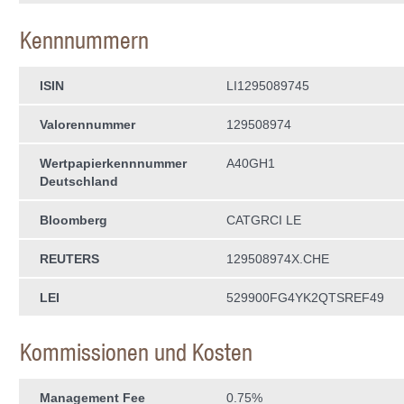
Kennnummern
ISIN
LI1295089745
Valorennummer
129508974
Wertpapierkenn­nummer
A40GH1
Deutschland
Bloomberg
CATGRCI LE
REUTERS
129508974X.CHE
LEI
529900FG4YK2QTSREF49
Kommissionen und Kosten
Management Fee
0.75%