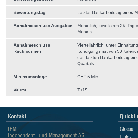
Bewertungstag
Letzter Bankarbeitstag eines 
Annahmeschluss Ausgaben
Monatlich, jeweils am 25. Tag 
Monats
Annahmeschluss
Vierteljährlich, unter Einhaltun
Rücknahmen
Kündigungsfrist von 93 Kalend
den letzten Bankarbeitstag ein
Quartals
Minimumanlage
CHF 5 Mio.
Valuta
T+15
Kontakt
Quickli
IFM
Glossar
Independent Fund Management AG
Links