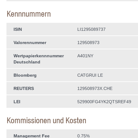
Kennnummern
ISIN
LI1295089737
Valorennummer
129508973
Wertpapierkenn­nummer
A401NY
Deutschland
Bloomberg
CATGRUI LE
REUTERS
129508973X.CHE
LEI
529900FG4YK2QTSREF49
Kommissionen und Kosten
Management Fee
0.75%