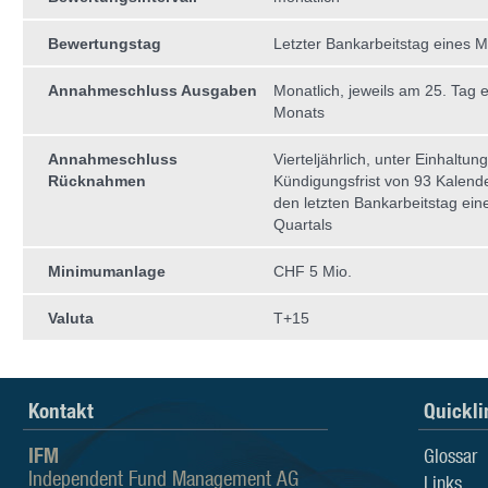
Bewertungstag
Letzter Bankarbeitstag eines 
Annahmeschluss Ausgaben
Monatlich, jeweils am 25. Tag 
Monats
Annahmeschluss
Vierteljährlich, unter Einhaltun
Rücknahmen
Kündigungsfrist von 93 Kalend
den letzten Bankarbeitstag ein
Quartals
Minimumanlage
CHF 5 Mio.
Valuta
T+15
Kontakt
Quickli
IFM
Glossar
Independent Fund Management AG
Links