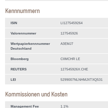
Kennnummern
ISIN
LI1275459264
Valorennummer
127545926
Wertpapierkenn­nummer
A3EMJ7
Deutschland
Bloomberg
CIIMCHR LE
REUTERS
127545926X.CHE
LEI
5299007NLNHMJXTXQ531
Kommissionen und Kosten
Management Fee
1.1%