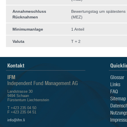
Annahmeschluss
Bewertungstag um spätestens
Rücknahmen
(MEZ)
Minimumanlage
1 Anteil
Valuta
T + 2
Kontakt
Quickli
IFM
Glossar
Independent Fund Management AG
Links
FAQ
Landstrasse 30
9494 Schaan
Sitemap
Fürstentum Liechtenstein
Datensch
T +423 235 04 50
Nutzung
F +423 235 04 51
Impress
info@ifm.li