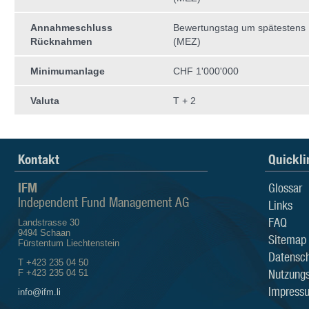
Annahmeschluss
Bewertungstag um spätestens
Rücknahmen
(MEZ)
Minimumanlage
CHF 1'000'000
Valuta
T + 2
Kontakt
Quickli
IFM
Glossar
Independent Fund Management AG
Links
FAQ
Landstrasse 30
9494 Schaan
Sitemap
Fürstentum Liechtenstein
Datensch
T +423 235 04 50
Nutzung
F +423 235 04 51
Impress
info@ifm.li