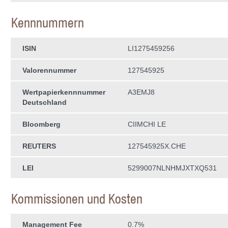
Kennnummern
ISIN
LI1275459256
Valorennummer
127545925
Wertpapierkenn­nummer
A3EMJ8
Deutschland
Bloomberg
CIIMCHI LE
REUTERS
127545925X.CHE
LEI
5299007NLNHMJXTXQ531
Kommissionen und Kosten
Management Fee
0.7%