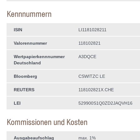
Kennnummern
ISIN
LI1181028211
Valorennummer
118102821
Wertpapierkenn­nummer
A3DQCE
Deutschland
Bloomberg
CSWITZC LE
REUTERS
118102821X.CHE
LEI
529900S1Q0ZD2JAQVH16
Kommissionen und Kosten
Ausgabeaufschlag
max. 1%