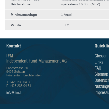
Rücknahmen
spätestens 16.00h (MEZ)
Minimumanlage
1 Anteil
Valuta
T + 2
Kontakt
Quickli
IFM
Glossar
Independent Fund Management AG
Links
FAQ
Landstrasse 30
9494 Schaan
Sitemap
Fürstentum Liechtenstein
Datensch
T +423 235 04 50
Nutzung
F +423 235 04 51
Impress
info@ifm.li