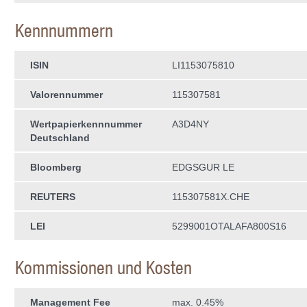
Kennnummern
ISIN
LI1153075810
Valorennummer
115307581
Wertpapierkenn­nummer
A3D4NY
Deutschland
Bloomberg
EDGSGUR LE
REUTERS
115307581X.CHE
LEI
5299001OTALAFA800S16
Kommissionen und Kosten
Management Fee
max. 0.45%