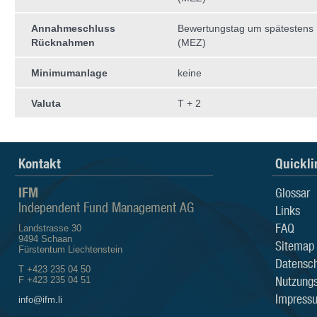
Annahmeschluss
Bewertungstag um spätestens 
Rücknahmen
(MEZ)
Minimumanlage
keine
Valuta
T + 2
Kontakt
Quickli
IFM
Glossar
Independent Fund Management AG
Links
FAQ
Landstrasse 30
9494 Schaan
Sitemap
Fürstentum Liechtenstein
Datensch
T +423 235 04 50
Nutzung
F +423 235 04 51
Impress
info@ifm.li