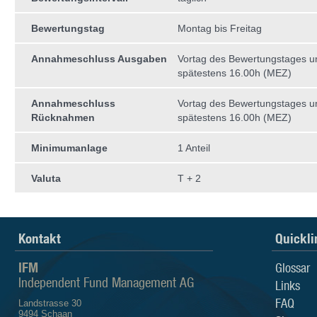
Bewertungstag
Montag bis Freitag
Annahmeschluss Ausgaben
Vortag des Bewertungstages 
spätestens 16.00h (MEZ)
Annahmeschluss
Vortag des Bewertungstages 
Rücknahmen
spätestens 16.00h (MEZ)
Minimumanlage
1 Anteil
Valuta
T + 2
Kontakt
Quickli
IFM
Glossar
Independent Fund Management AG
Links
FAQ
Landstrasse 30
9494 Schaan