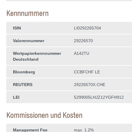
Kennnummern
ISIN
LI0292265704
Valorennummer
29226570
Wertpapierkenn­nummer
A142TU
Deutschland
Bloomberg
CCBFCHF LE
REUTERS
29226570X.CHE
LEI
5299005LHJZ12YGFH912
Kommissionen und Kosten
Management Fee
max. 1.2%