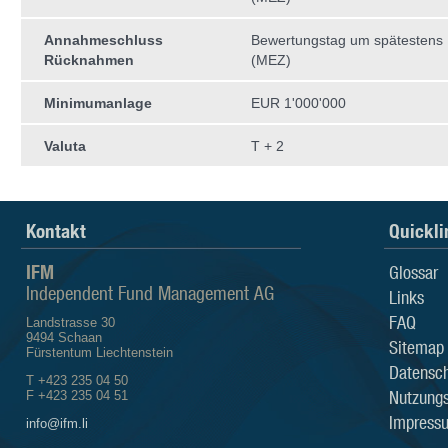
Annahmeschluss
Bewertungstag um spätestens
Rücknahmen
(MEZ)
Minimumanlage
EUR 1'000'000
Valuta
T + 2
Kontakt
Quickli
IFM
Glossar
Independent Fund Management AG
Links
FAQ
Landstrasse 30
9494 Schaan
Sitemap
Fürstentum Liechtenstein
Datensch
T +423 235 04 50
Nutzung
F +423 235 04 51
Impress
info@ifm.li