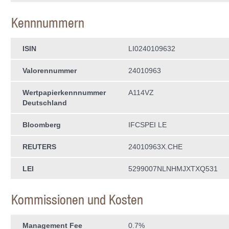
Kennnummern
ISIN
LI0240109632
Valorennummer
24010963
Wertpapierkenn­nummer
A114VZ
Deutschland
Bloomberg
IFCSPEI LE
REUTERS
24010963X.CHE
LEI
5299007NLNHMJXTXQ531
Kommissionen und Kosten
Management Fee
0.7%