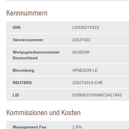
Kennnummern
ISIN
LI0226274319
Valorennummer
22627431
Wertpapierkenn­nummer
A1XDUW
Deutschland
Bloomberg
VPAEGOR LE
REUTERS
22627431X.CHE
LEI
529900JY0XHWCSA17493
Kommissionen und Kosten
Management Fee
1.5%