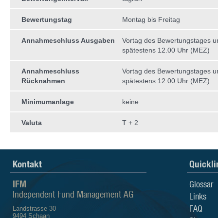
Bewertungstag
Montag bis Freitag
Annahmeschluss Ausgaben
Vortag des Bewertungstages 
spätestens 12.00 Uhr (MEZ)
Annahmeschluss
Vortag des Bewertungstages 
Rücknahmen
spätestens 12.00 Uhr (MEZ)
Minimumanlage
keine
Valuta
T + 2
Kontakt
Quickli
IFM
Glossar
Independent Fund Management AG
Links
FAQ
Landstrasse 30
9494 Schaan