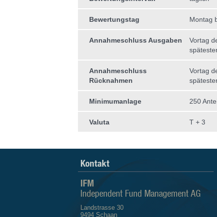
Bewertungstag
Montag b
Annahmeschluss Ausgaben
Vortag d
späteste
Annahmeschluss
Vortag d
Rücknahmen
späteste
Minimumanlage
250 Antei
Valuta
T + 3
Kontakt
IFM
Independent Fund Management AG
Landstrasse 30
9494 Schaan