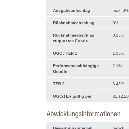
Ausgabeaufschlag
max. 3%
Rücknahmeabschlag
0%
Rücknahmeabschlag
0.25%
zugunsten Fonds
OGC / TER 1
1.33%
Performanceabhängige
2.1%
Gebühr
TER 2
3.43%
OGC/TER gültig per
31.12.2
Abwicklungsinformationen
Bewertungsintervall
täglich