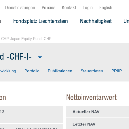
Dienstleistungen
Policies
Kontakt
Login
English
e
Fondsplatz Liechtenstein
Nachhaltigkeit
Un
 CAP Japan Equity Fund -CHF-I-
d -CHF-I-
twicklung
Portfolio
Publikationen
Steuerdaten
PRIIP
en
Nettoinventarwert
013
Aktueller NAV
Letzter NAV