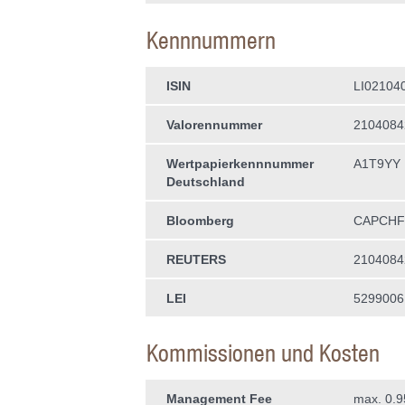
Kennnummern
ISIN
LI02104
Valorennummer
2104084
Wertpapierkenn­nummer
A1T9YY
Deutschland
Bloomberg
CAPCHFI
REUTERS
2104084
LEI
529900
Kommissionen und Kosten
Management Fee
max. 0.