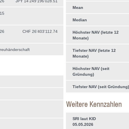
026
JPY 14’249’196’028.51
Mean
015
Median
026
CHF 26’403’112.74
Höchster NAV (letzte 12
Monate)
treuhän­derschaft
Tiefster NAV (letzte 12
Monate)
Höchster NAV (seit
Gründung)
Tiefster NAV (seit Gründung
Weitere Kennzahlen
SRI laut KID
05.05.2026