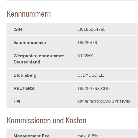
Kennnummern
ISIN
LI0185254765
Valorennummer
18525476
Wertpapierkenn­nummer
A1J2HK
Deutschland
Bloomberg
DJDYUSD LE
REUTERS
18525476X.CHE
LEI
529900CD0GASLJZFNV98
Kommissionen und Kosten
Management Fee
max. 0.8%