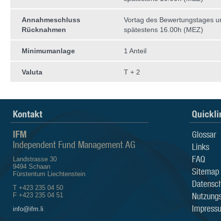
Annahmeschluss
Vortag des Bewertungstages 
Rücknahmen
spätestens 16.00h (MEZ)
Minimumanlage
1 Anteil
Valuta
T + 2
Kontakt
Quickli
IFM
Glossar
Independent Fund Management AG
Links
FAQ
Landstrasse 30
9494 Schaan
Sitemap
Fürstentum Liechtenstein
Datensch
T +423 235 04 50
Nutzung
F +423 235 04 51
Impress
info@ifm.li