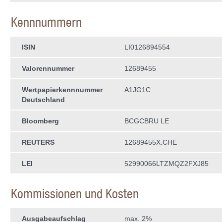
Kennnummern
ISIN
LI0126894554
Valorennummer
12689455
Wertpapierkenn­nummer
A1JG1C
Deutschland
Bloomberg
BCGCBRU LE
REUTERS
12689455X.CHE
LEI
52990066LTZMQZ2FXJ85
Kommissionen und Kosten
Ausgabeaufschlag
max. 2%