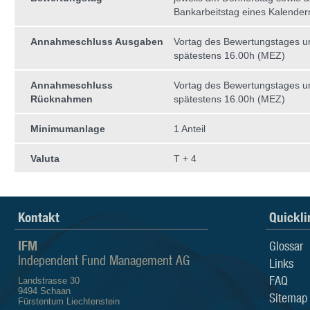
Bankarbeitstag eines Kalende
Annahmeschluss Ausgaben
Vortag des Bewertungstages 
spätestens 16.00h (MEZ)
Annahmeschluss
Vortag des Bewertungstages 
Rücknahmen
spätestens 16.00h (MEZ)
Minimumanlage
1 Anteil
Valuta
T + 4
Kontakt
Quickli
IFM
Glossar
Independent Fund Management AG
Links
FAQ
Landstrasse 30
9494 Schaan
Sitemap
Fürstentum Liechtenstein