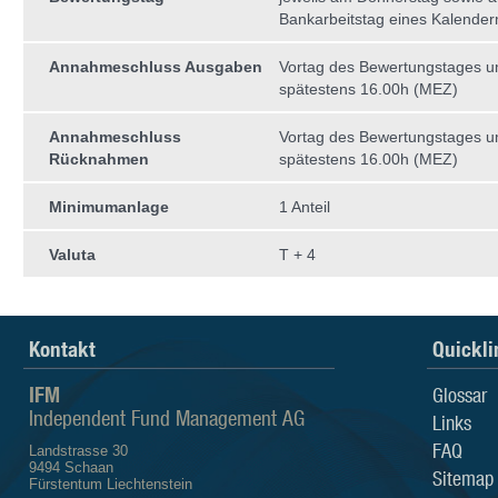
Bankarbeitstag eines Kalende
Annahmeschluss Ausgaben
Vortag des Bewertungstages 
spätestens 16.00h (MEZ)
Annahmeschluss
Vortag des Bewertungstages 
Rücknahmen
spätestens 16.00h (MEZ)
Minimumanlage
1 Anteil
Valuta
T + 4
Kontakt
Quickli
IFM
Glossar
Independent Fund Management AG
Links
FAQ
Landstrasse 30
9494 Schaan
Sitemap
Fürstentum Liechtenstein