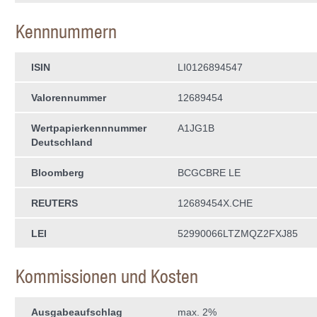
Kennnummern
ISIN
LI0126894547
Valorennummer
12689454
Wertpapierkenn­nummer
A1JG1B
Deutschland
Bloomberg
BCGCBRE LE
REUTERS
12689454X.CHE
LEI
52990066LTZMQZ2FXJ85
Kommissionen und Kosten
Ausgabeaufschlag
max. 2%