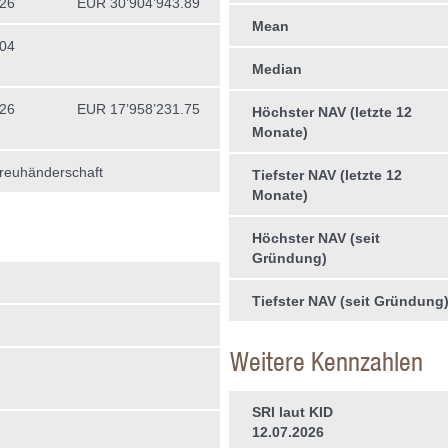
026
EUR 30’904’943.89
Mean
004
Median
026
EUR 17’958’231.75
Höchster NAV (letzte 12
Monate)
treuhän­derschaft
Tiefster NAV (letzte 12
Monate)
Höchster NAV (seit
Gründung)
Tiefster NAV (seit Gründung
Weitere Kennzahlen
SRI laut KID
12.07.2026