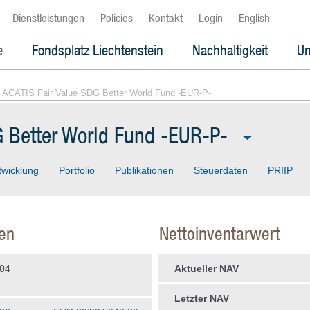
Dienstleistungen
Policies
Kontakt
Login
English
e
Fondsplatz Liechtenstein
Nachhaltigkeit
Un
 ACATIS Fair Value SDG Better World Fund -EUR-P-
G Better World Fund -EUR-P-
twicklung
Portfolio
Publikationen
Steuerdaten
PRIIP
en
Nettoinventarwert
004
Aktueller NAV
Letzter NAV