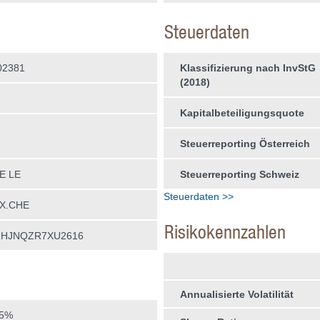
Steuerdaten
02381
Klassifizierung nach InvStG
(2018)
Kapitalbeteiligungsquote
Steuerreporting Österreich
E LE
Steuerreporting Schweiz
Steuerdaten >>
X.CHE
Risikokennzahlen
RHJNQZR7XU2616
Annualisierte Volatilität
75%