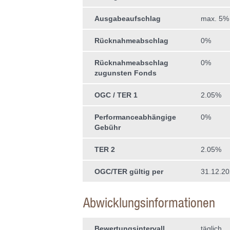
Ausgabeaufschlag
max. 5%
Rücknahmeabschlag
0%
Rücknahmeabschlag
0%
zugunsten Fonds
OGC / TER 1
2.05%
Performanceabhängige
0%
Gebühr
TER 2
2.05%
OGC/TER gültig per
31.12.2
Abwicklungsinformationen
Bewertungsintervall
täglich