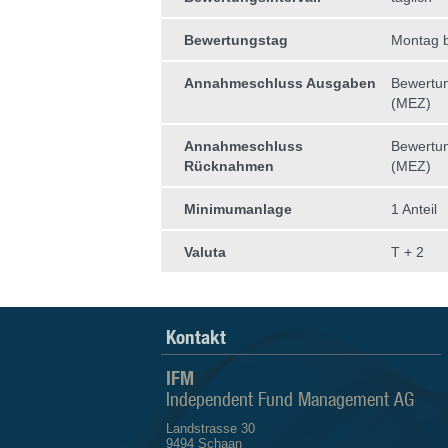
Bewertungstag
Montag b
Annahmeschluss Ausgaben
Bewertun
(MEZ)
Annahmeschluss
Bewertun
Rücknahmen
(MEZ)
Minimumanlage
1 Anteil
Valuta
T + 2
Kontakt
IFM
Independent Fund Management AG
Landstrasse 30
9494 Schaan