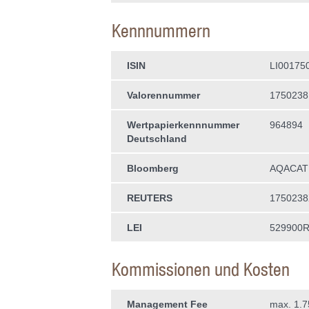
Kennnummern
ISIN
LI00175
Valorennummer
1750238
Wertpapierkenn­nummer
964894
Deutschland
Bloomberg
AQACAT
REUTERS
1750238
LEI
529900
Kommissionen und Kosten
Management Fee
max. 1.