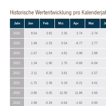
Historische Wertentwicklung pro Kalenderj
Jahr
Jan
Feb
Mrz
Apr
Mai
J
2026
8.64
3.92
2.35
3.74
-2.74
2025
1.99
-2.33
0.54
-8.77
2.77
2024
-1.67
-1.54
4.81
0.98
2.88
2023
1.34
-1.90
1.75
-0.68
-6.04
2022
2.11
6.20
3.61
6.53
-1.57
2021
-1.75
2.39
0.19
-0.21
4.01
2020
-3.80
-3.05
-11.00
11.88
3.66
2019
2.98
-0.29
-0.64
-1.82
0.00