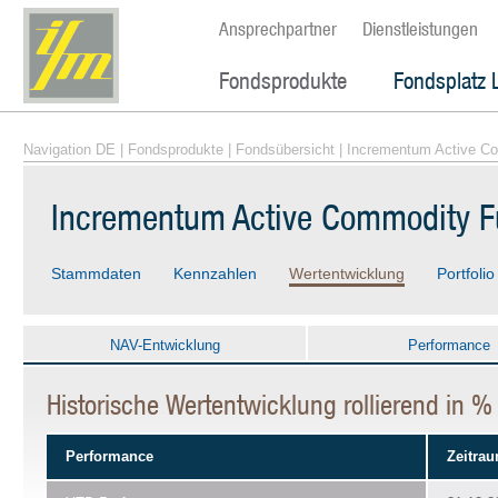
Ansprechpartner
Dienstleistungen
Fondsprodukte
Fondsplatz 
Navigation DE
|
Fondsprodukte
|
Fondsübersicht
| Incrementum Active C
Incrementum Active Commodity F
Stammdaten
Kennzahlen
Wertentwicklung
Portfolio
NAV-Entwicklung
Performance
Historische Wertentwicklung rollierend in 
Performance
Zeitra