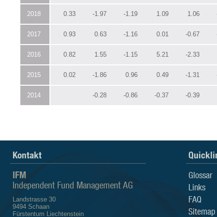
2018
0.33
-1.97
-1.19
1.09
1.06
2017
0.93
0.63
-1.16
0.01
-0.67
2016
0.82
1.55
-1.15
5.21
-2.33
2015
0.02
-1.86
0.96
0.49
-1.31
2014
-0.28
-0.86
-0.37
-0.39
Kontakt
Quickli
IFM
Glossar
Independent Fund Management AG
Links
FAQ
Landstrasse 30
9494 Schaan
Sitemap
Fürstentum Liechtenstein