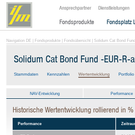
Ansprechpartner
Dienstleistungen
Fondsprodukte
Fondsplatz 
Navigation DE
|
Fondsprodukte
|
Fondsübersicht
| Solidum Cat Bond Fun
Solidum Cat Bond Fund -EUR-R-
Stammdaten
Kennzahlen
Wertentwicklung
Portfolio
NAV-Entwicklung
Performance
Historische Wertentwicklung rollierend in 
Performance
Zeitra