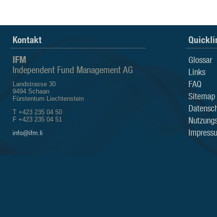
Kontakt
Quickli
IFM
Glossar
Independent Fund Management AG
Links
FAQ
Landstrasse 30
9494 Schaan
Sitemap
Fürstentum Liechtenstein
Datensch
T +423 235 04 50
Nutzung
F +423 235 04 51
Impress
info@ifm.li