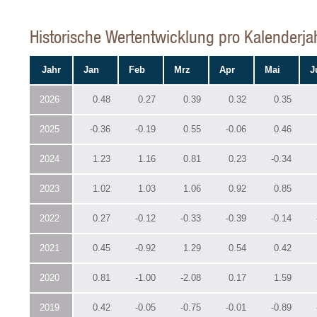
Historische Wertentwicklung pro Kalenderj
Jahr
Jan
Feb
Mrz
Apr
Mai
J
2026
0.48
0.27
0.39
0.32
0.35
2025
-0.36
-0.19
0.55
-0.06
0.46
2024
1.23
1.16
0.81
0.23
-0.34
2023
1.02
1.03
1.06
0.92
0.85
2022
0.27
-0.12
-0.33
-0.39
-0.14
2021
0.45
-0.92
1.29
0.54
0.42
2020
0.81
-1.00
-2.08
0.17
1.59
2019
0.42
-0.05
-0.75
-0.01
-0.89