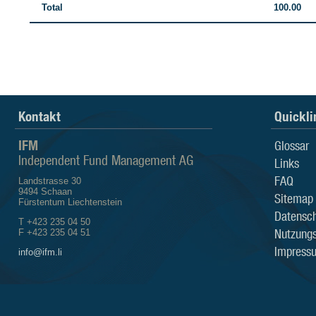
Total
100.00
Kontakt
Quickli
IFM
Glossar
Independent Fund Management AG
Links
FAQ
Landstrasse 30
9494 Schaan
Sitemap
Fürstentum Liechtenstein
Datensch
T +423 235 04 50
Nutzung
F +423 235 04 51
Impress
info@ifm.li