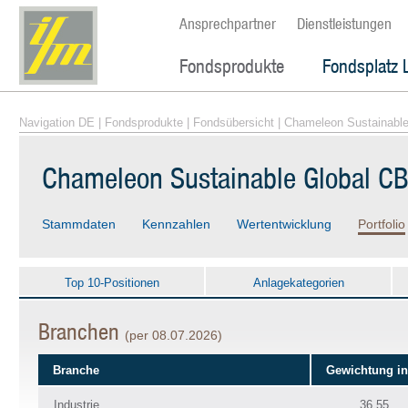
Ansprechpartner
Dienstleistungen
Fondsprodukte
Fondsplatz 
Navigation DE
|
Fondsprodukte
|
Fondsübersicht
| Chameleon Sustainable
Chameleon Sustainable Global CB
Stammdaten
Kennzahlen
Wertentwicklung
Portfolio
Top 10-Positionen
Anlagekategorien
Branchen
(per 08.07.2026)
Branche
Gewichtung i
Industrie
36.55