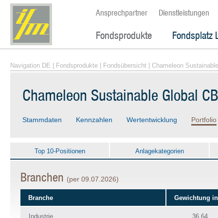
Ansprechpartner
Dienstleistungen
Fondsprodukte
Fondsplatz 
Navigation DE
|
Fondsprodukte
|
Fondsübersicht
| Chameleon Sustainable
Chameleon Sustainable Global CB
Stammdaten
Kennzahlen
Wertentwicklung
Portfolio
Top 10-Positionen
Anlagekategorien
Branchen
(per 09.07.2026)
Branche
Gewichtung i
Industrie
36.64