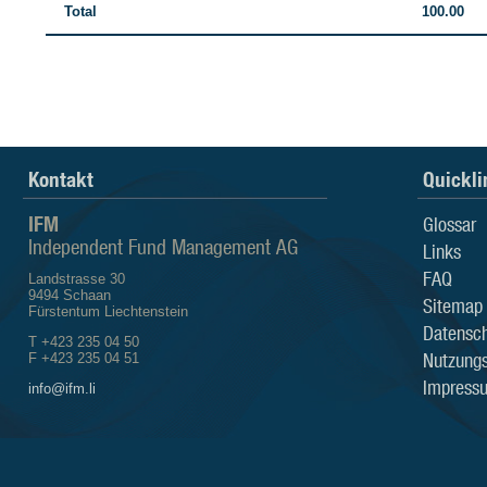
Total
100.00
Kontakt
Quickli
IFM
Glossar
Independent Fund Management AG
Links
FAQ
Landstrasse 30
9494 Schaan
Sitemap
Fürstentum Liechtenstein
Datensch
T +423 235 04 50
Nutzung
F +423 235 04 51
Impress
info@ifm.li