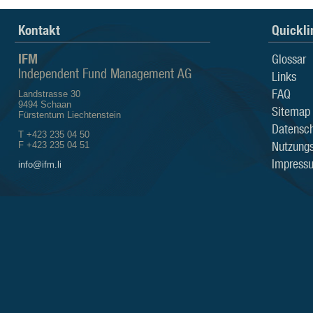
Kontakt
Quickli
IFM
Glossar
Independent Fund Management AG
Links
FAQ
Landstrasse 30
9494 Schaan
Sitemap
Fürstentum Liechtenstein
Datensch
T +423 235 04 50
Nutzung
F +423 235 04 51
Impress
info@ifm.li