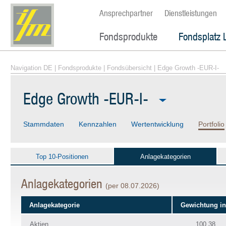
Ansprechpartner
Dienstleistungen
Fondsprodukte
Fondsplatz 
Navigation DE
|
Fondsprodukte
|
Fondsübersicht
| Edge Growth -EUR-I-
Edge Growth -EUR-I-
Stammdaten
Kennzahlen
Wertentwicklung
Portfolio
Top 10-Positionen
Anlagekategorien
Anlagekategorien
(per 08.07.2026)
Anlagekategorie
Gewichtung i
Aktien
100.38